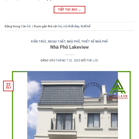
TIẾP TỤC ĐỌC
→
Đăng trong
Căn hộ
|
Được gắn thẻ
căn hộ
,
nội thất đẹp
,
thiết kế
KIẾN TRÚC
,
NGOẠI THẤT
,
NHÀ PHỐ
,
THIẾT KẾ NHÀ PHỐ
Nhà Phố Lakeview
ĐĂNG VÀO
THÁNG 7 22, 2020
BỞI
THE LOC
22
Th7