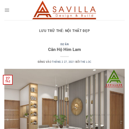
Bỏ
qua
nội
dung
LƯU TRỮ THẺ:
NỘI THẤT ĐẸP
DỰ ÁN
Căn Hộ Him Lam
ĐĂNG VÀO
THÁNG 2 27, 2021
BỞI
THE LOC
27
Th2