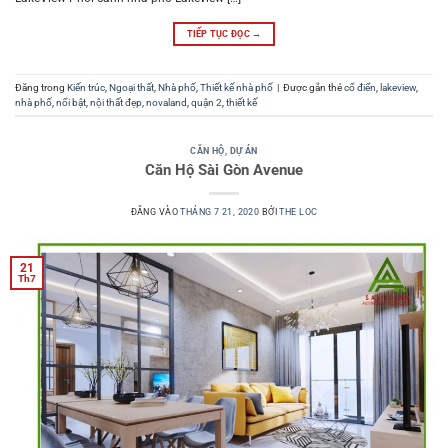
TIẾP TỤC ĐỌC
→
Đăng trong
Kiến trúc
,
Ngoại thất
,
Nhà phố
,
Thiết kế nhà phố
|
Được gắn thẻ
cổ điển
,
lakeview
,
nhà phố
,
nổi bật
,
nội thất đẹp
,
novaland
,
quận 2
,
thiết kế
CĂN HỘ
,
DỰ ÁN
Căn Hộ Sài Gòn Avenue
ĐĂNG VÀO
THÁNG 7 21, 2020
BỞI
THE LOC
21
Th7