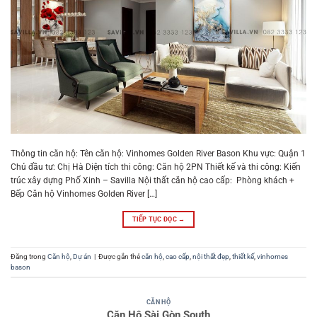
Thông tin căn hộ: Tên căn hộ: Vinhomes Golden River Bason Khu vực: Quận 1
Chủ đầu tư: Chị Hà Diện tích thi công: Căn hộ 2PN Thiết kế và thi công: Kiến
trúc xây dựng Phố Xinh – Savilla Nội thất căn hộ cao cấp: Phòng khách +
Bếp Căn hộ Vinhomes Golden River […]
TIẾP TỤC ĐỌC
→
Đăng trong
Căn hộ
,
Dự án
|
Được gắn thẻ
căn hộ
,
cao cấp
,
nội thất đẹp
,
thiết kế
,
vinhomes
bason
CĂN HỘ
Căn Hộ Sài Gòn South