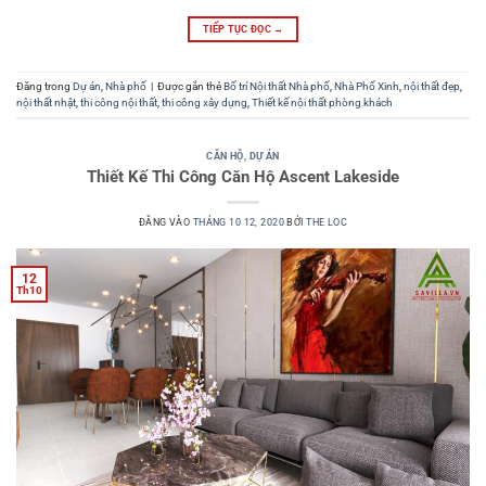
TIẾP TỤC ĐỌC
→
Đăng trong
Dự án
,
Nhà phố
|
Được gắn thẻ
Bố trí Nội thất Nhà phố
,
Nhà Phố Xinh
,
nội thất đẹp
,
nội thất nhật
,
thi công nội thất
,
thi công xây dựng
,
Thiết kế nội thất phòng khách
CĂN HỘ
,
DỰ ÁN
Thiết Kế Thi Công Căn Hộ Ascent Lakeside
ĐĂNG VÀO
THÁNG 10 12, 2020
BỞI
THE LOC
12
Th10