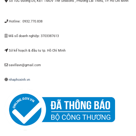
Số 10G Đường D5, KĐT TMDV The Seasons , Phường Lái Thiêu, TP. Hồ Chí Minh
Hotline: 0932.770.838
Mã số doanh nghiệp: 3703387613
Sở kế hoạch & đầu tư tp. Hồ Chí Minh
savillavn@gmail.com
nhaphoxinh.vn