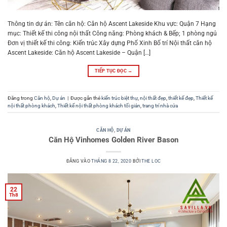
Thông tin dự án: Tên căn hộ: Căn hộ Ascent Lakeside Khu vực: Quận 7 Hạng
mục: Thiết kế thi công nội thất Công năng: Phòng khách & Bếp; 1 phòng ngủ
Đơn vị thiết kế thi công: Kiến trúc Xây dựng Phố Xinh Bố trí Nội thất căn hộ
Ascent Lakeside: Căn hộ Ascent Lakeside – Quận […]
TIẾP TỤC ĐỌC
→
Đăng trong
Căn hộ
,
Dự án
|
Được gắn thẻ
kiến trúc biệt thự
,
nội thất đẹp
,
thiết kế đẹp
,
Thiết kế
nội thất phòng khách
,
Thiết kế nội thất phòng khách tối giản
,
trang trí nhà cửa
CĂN HỘ
,
DỰ ÁN
Căn Hộ Vinhomes Golden River Bason
ĐĂNG VÀO
THÁNG 8 22, 2020
BỞI
THE LOC
22
Th8