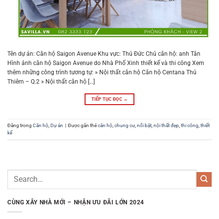
Tên dự án: Căn hộ Saigon Avenue Khu vực: Thủ Đức Chủ căn hộ: anh Tân
Hình ảnh căn hộ Saigon Avenue do Nhà Phố Xinh thiết kế và thi công Xem
thêm những công trình tương tự: » Nội thất căn hộ Căn hộ Centana Thủ
Thiêm – Q.2 » Nội thất căn hộ […]
TIẾP TỤC ĐỌC
→
Đăng trong
Căn hộ
,
Dự án
|
Được gắn thẻ
căn hộ
,
chung cư
,
nổi bật
,
nội thất đẹp
,
thi công
,
thiết
kế
CÙNG XÂY NHÀ MỚI – NHẬN ƯU ĐÃI LỚN 2024