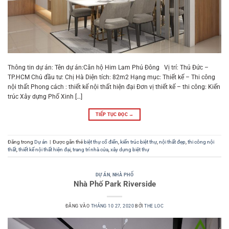
Thông tin dự án: Tên dự án:Căn hộ Him Lam Phú Đông Vị trí: Thủ Đức –
TP.HCM Chủ đầu tư: Chị Hà Diện tích: 82m2 Hạng mục: Thiết kế – Thi công
nội thất Phong cách : thiết kế nội thất hiện đại Đơn vị thiết kế – thi công: Kiến
trúc Xây dựng Phố Xinh […]
TIẾP TỤC ĐỌC
→
Đăng trong
Dự án
|
Được gắn thẻ
biệt thự cổ điển
,
kiến trúc biệt thự
,
nội thất đẹp
,
thi công nội
thất
,
thiết kế nội thất hiện đại
,
trang trí nhà cửa
,
xây dựng biệt thự
DỰ ÁN
,
NHÀ PHỐ
Nhà Phố Park Riverside
ĐĂNG VÀO
THÁNG 10 27, 2020
BỞI
THE LOC