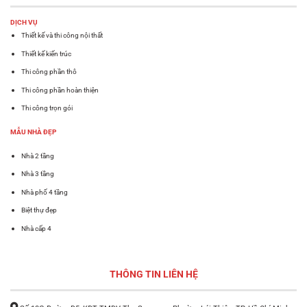
DỊCH VỤ
Thiết kế và thi công nội thất
Thiết kế kiến trúc
Thi công phần thô
Thi công phần hoàn thiện
Thi công trọn gói
MẪU NHÀ ĐẸP
Nhà 2 tầng
Nhà 3 tầng
Nhà phố 4 tầng
Biệt thự đẹp
Nhà cấp 4
THÔNG TIN LIÊN HỆ