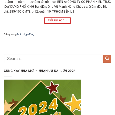
tháng năm , chúng tôi gồm có: BÊN A: CÔNG TY CỔ PHẦN KIẾN TRÚC
XÂY DỰNG PHỐ XINH Đại diện: Ông Vũ Mạnh Hùng Chức vụ: Giám đốc Địa
chỉ: 285/100 CMT8, p.12, quận 10, TPHCM BÊN […]
TIẾP TỤC ĐỌC
→
Đăng trong
Mẫu Hợp đồng
CÙNG XÂY NHÀ MỚI – NHẬN ƯU ĐÃI LỚN 2024