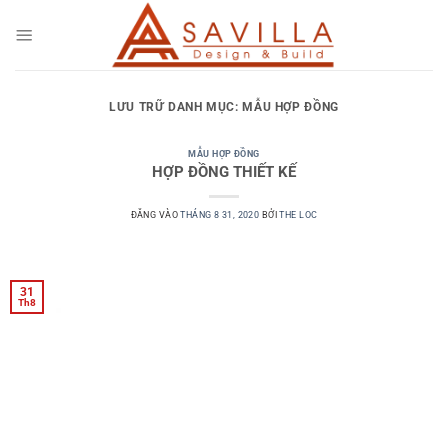
Bỏ
qua
nội
dung
LƯU TRỮ DANH MỤC:
MẪU HỢP ĐỒNG
MẪU HỢP ĐỒNG
HỢP ĐỒNG THIẾT KẾ
ĐĂNG VÀO
THÁNG 8 31, 2020
BỞI
THE LOC
31
Th8