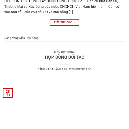
HỢP ĐỒNG THI CÔNG XÂY DỰNG CÔNG TRÌNH Số: … Căn cứ luật Dân Sự,
Thương Mại và Xây Dựng của nước CHXHCN Việt Nam hiện hành. Căn cứ
vào nhu cầu của chủ đầu tư và khả năng […]
TIẾP TỤC ĐỌC
→
Đăng trong
Mẫu Hợp đồng
MẪU HỢP ĐỒNG
HỢP ĐỒNG ĐỐI TÁC
ĐĂNG VÀO
THÁNG 8 28, 2020
BỞI
THE LOC
28
Th8