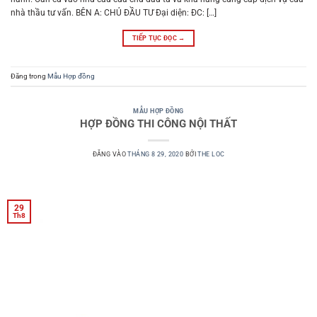
nhà thầu tư vấn. BÊN A: CHỦ ĐẦU TƯ Đại diện: ĐC: […]
TIẾP TỤC ĐỌC
→
Đăng trong
Mẫu Hợp đồng
MẪU HỢP ĐỒNG
HỢP ĐỒNG THI CÔNG NỘI THẤT
ĐĂNG VÀO
THÁNG 8 29, 2020
BỞI
THE LOC
29
Th8