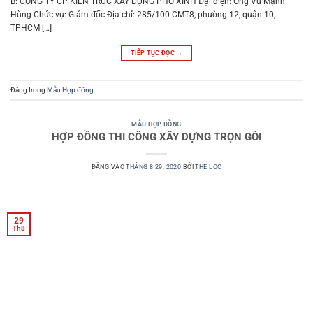
B: CÔNG TY CP KIẾN TRÚC XÂY DỰNG PHỐ XINH Đại diện: Ông Vũ Mạnh
Hùng Chức vụ: Giám đốc Địa chỉ: 285/100 CMT8, phường 12, quận 10,
TPHCM […]
TIẾP TỤC ĐỌC
→
Đăng trong
Mẫu Hợp đồng
MẪU HỢP ĐỒNG
HỢP ĐỒNG THI CÔNG XÂY DỰNG TRỌN GÓI
ĐĂNG VÀO
THÁNG 8 29, 2020
BỞI
THE LOC
29
Th8