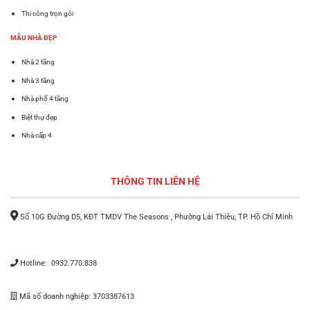
Thi công trọn gói
MẪU NHÀ ĐẸP
Nhà 2 tầng
Nhà 3 tầng
Nhà phố 4 tầng
Biệt thự đẹp
Nhà cấp 4
THÔNG TIN LIÊN HỆ
Số 10G Đường D5, KĐT TMDV The Seasons , Phường Lái Thiêu, TP. Hồ Chí Minh
Hotline: 0932.770.838
Mã số doanh nghiệp: 3703387613