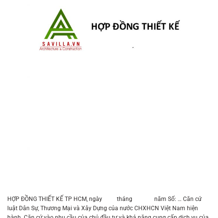
HỢP ĐỒNG THIẾT KẾ TP HCM, ngày tháng năm Số: … Căn cứ
luật Dân Sự, Thương Mại và Xây Dựng của nước CHXHCN Việt Nam hiện
hành. Căn cứ vào nhu cầu của chủ đầu tư và khả năng cung cấp dịch vụ của