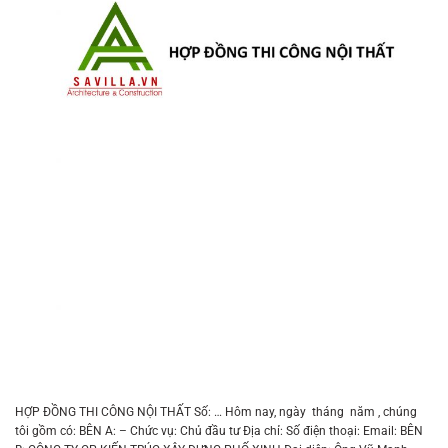
HỢP ĐỒNG THI CÔNG NỘI THẤT Số: … Hôm nay, ngày tháng năm , chúng
tôi gồm có: BÊN A: – Chức vụ: Chủ đầu tư Địa chỉ: Số điện thoại: Email: BÊN