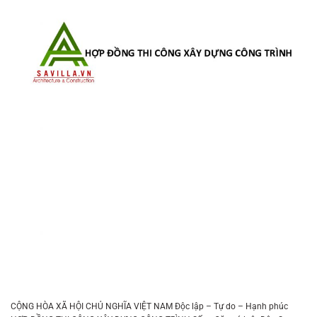
CỘNG HÒA XÃ HỘI CHỦ NGHĨA VIỆT NAM Độc lập – Tự do – Hạnh phúc