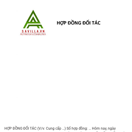
HỢP ĐỒNG ĐỐI TÁC (V/v: Cung cấp …) Số hợp đồng: … Hôm nay, ngày