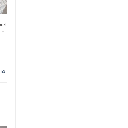
iết
i –
 hộ
,