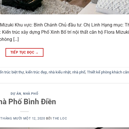
 Mizuki Khu vực: Bình Chánh Chủ đầu tư: Chị Linh Hạng mục: Th
g: Kiến trúc xây dựng Phố Xinh Bố trí nội thất căn hộ Flora Mizuk
phòng […]
TIẾP TỤC ĐỌC
→
ến trúc biệt thự
,
kiến trúc đẹp
,
nhà kiểu nhật
,
nhà phố
,
Thiết kế phòng khách căn
DỰ ÁN
,
NHÀ PHỐ
hà Phố Bình Điền
O
THÁNG MƯỜI MỘT 12, 2020
BỞI
THE LOC