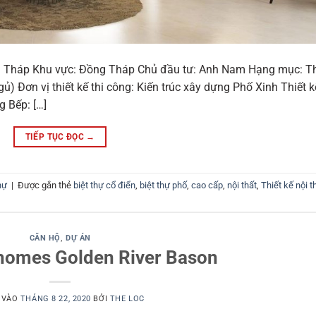
ng Tháp Khu vực: Đồng Tháp Chủ đầu tư: Anh Nam Hạng mục: Th
ủ) Đơn vị thiết kế thi công: Kiến trúc xây dựng Phố Xinh Thiết k
g Bếp: […]
TIẾP TỤC ĐỌC
→
hự
|
Được gắn thẻ
biệt thự cổ điển
,
biệt thự phố
,
cao cấp
,
nội thất
,
Thiết kế nội t
CĂN HỘ
,
DỰ ÁN
homes Golden River Bason
 VÀO
THÁNG 8 22, 2020
BỞI
THE LOC