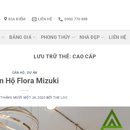
ĐỊA ĐIỂM
LIÊN HỆ
0932 770 838
G
BẢNG GIÁ
PHONG THỦY
NHÀ ĐẸP
LIÊN HỆ
LƯU TRỮ THẺ:
CAO CẤP
CĂN HỘ
,
DỰ ÁN
n Hộ Flora Mizuki
O
THÁNG MƯỜI MỘT 24, 2020
BỞI
THE LOC