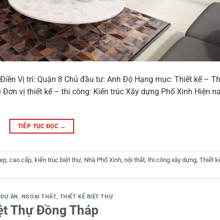
Điền Vị trí: Quận 8 Chủ đầu tư: Anh Độ Hạng mục: Thiết kế – Th
 Đơn vị thiết kế – thi công: Kiến trúc Xây dựng Phố Xinh Hiện na
TIẾP TỤC ĐỌC
→
đẹp
,
cao cấp
,
kiến trúc biệt thự
,
Nhà Phố Xinh
,
nội thất
,
thi công xây dựng
,
Thiết k
,
DỰ ÁN
,
NGOẠI THẤT
,
THIẾT KẾ BIỆT THỰ
ệt Thự Đồng Tháp