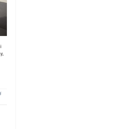
i
y,
ế