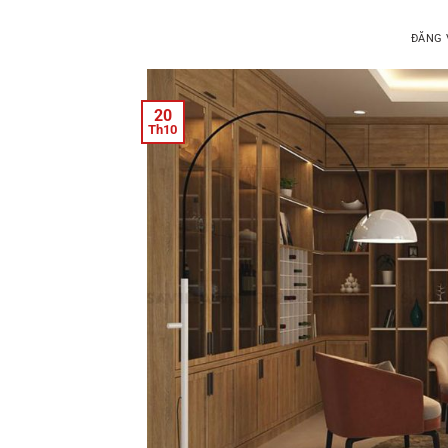
ĐĂNG
20
Th10