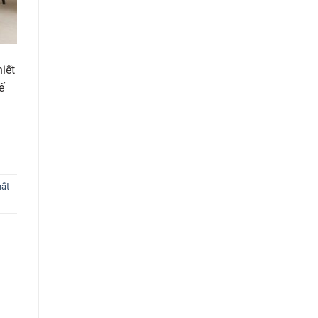
iết
ế
hất