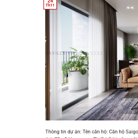
24
Th11
Thông tin dự án: Tên căn hộ: Căn hộ Saig