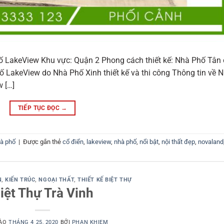
phố LakeView Khu vực: Quận 2 Phong cách thiết kế: Nhà Phố Tân
ố LakeView do Nhà Phố Xinh thiết kế và thi công Thông tin về 
 […]
TIẾP TỤC ĐỌC
→
hà phố
|
Được gắn thẻ
cổ điển
,
lakeview
,
nhà phố
,
nổi bật
,
nội thất đẹp
,
novaland
N
,
KIẾN TRÚC
,
NGOẠI THẤT
,
THIẾT KẾ BIỆT THỰ
iệt Thự Trà Vinh
VÀO
THÁNG 4 25, 2020
BỞI
PHAN KHIEM