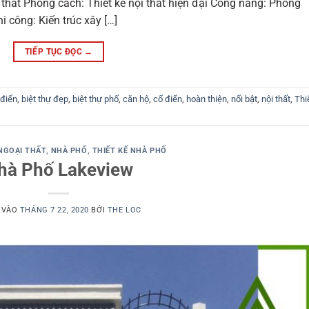
 thất Phong cách: Thiết kế nội thất hiện đại Công năng: Phòng
i công: Kiến trúc xây […]
TIẾP TỤC ĐỌC
→
 điển
,
biệt thự đẹp
,
biệt thự phố
,
căn hộ
,
cổ điển
,
hoàn thiện
,
nổi bật
,
nội thất
,
Thi
NGOẠI THẤT
,
NHÀ PHỐ
,
THIẾT KẾ NHÀ PHỐ
hà Phố Lakeview
 VÀO
THÁNG 7 22, 2020
BỞI
THE LOC