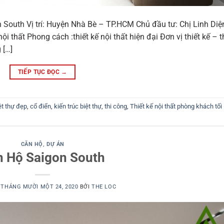
 South Vị trí: Huyện Nhà Bè – TP.HCM Chủ đầu tư: Chị Linh Diệ
 thất Phong cách :thiết kế nội thất hiện đại Đơn vị thiết kế – t
 […]
TIẾP TỤC ĐỌC
→
ệt thự đẹp
,
cổ điển
,
kiến trúc biệt thự
,
thi công
,
Thiết kế nội thất phòng khách tối
CĂN HỘ
,
DỰ ÁN
n Hộ Saigon South
O
THÁNG MƯỜI MỘT 24, 2020
BỞI
THE LOC