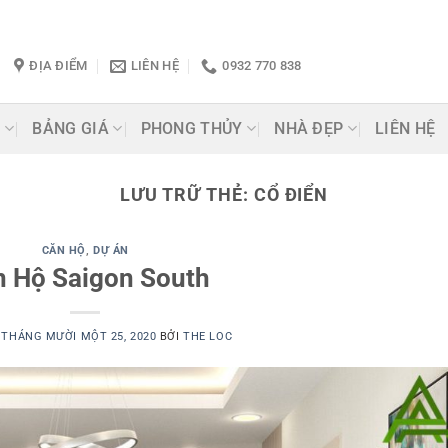
ĐỊA ĐIỂM
LIÊN HỆ
0932 770 838
G
BẢNG GIÁ
PHONG THỦY
NHÀ ĐẸP
LIÊN HỆ
LƯU TRỮ THẺ:
CỔ ĐIỂN
CĂN HỘ
,
DỰ ÁN
n Hộ Saigon South
O
THÁNG MƯỜI MỘT 25, 2020
BỞI
THE LOC