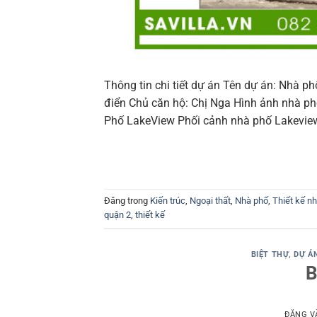
Thông tin chi tiết dự án Tên dự án: Nhà 
điển Chủ căn hộ: Chị Nga Hình ảnh nhà ph
Phố LakeView Phối cảnh nhà phố Lakeview
Đăng trong
Kiến trúc
,
Ngoại thất
,
Nhà phố
,
Thiết kế n
quận 2
,
thiết kế
BIỆT THỰ
,
DỰ Á
B
ĐĂNG 