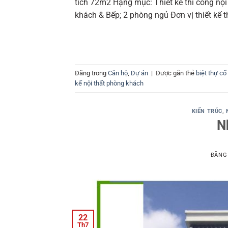
tích 72m2 Hạng mục: Thiết kế thi công nội
khách & Bếp; 2 phòng ngủ Đơn vị thiết kế th
Đăng trong
Căn hộ
,
Dự án
|
Được gắn thẻ
biệt thự cổ
kế nội thất phòng khách
KIẾN TRÚC
,
N
ĐĂNG
22
Th7