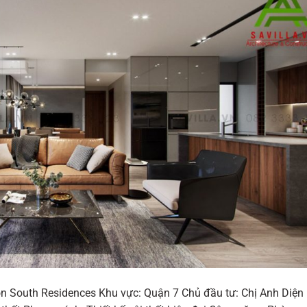
on South Residences Khu vực: Quận 7 Chủ đầu tư: Chị Anh Diện