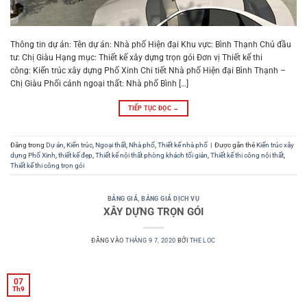
Thông tin dự án: Tên dự án: Nhà phố Hiện đại Khu vực: Bình Thạnh Chủ đầu
tư: Chị Giàu Hạng mục: Thiết kế xây dựng trọn gói Đơn vị Thiết kế thi
công: Kiến trúc xây dựng Phố Xinh Chi tiết Nhà phố Hiện đại Bình Thạnh –
Chị Giàu Phối cảnh ngoại thất: Nhà phố Bình […]
TIẾP TỤC ĐỌC
→
Đăng trong
Dự án
,
Kiến trúc
,
Ngoại thất
,
Nhà phố
,
Thiết kế nhà phố
|
Được gắn thẻ
Kiến trúc xây
dựng Phố Xinh
,
thiết kế đẹp
,
Thiết kế nội thất phòng khách tối giản
,
Thiết kế thi công nội thất
,
Thiết kế thi công trọn gói
BẢNG GIÁ
,
BẢNG GIÁ DỊCH VỤ
XÂY DỰNG TRỌN GÓI
ĐĂNG VÀO
THÁNG 9 7, 2020
BỞI
THE LOC
07
Th9