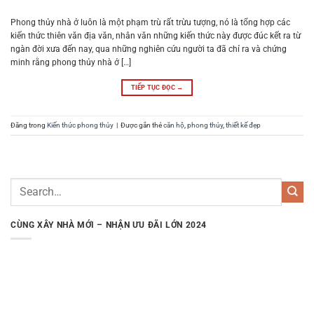
Phong thủy nhà ở luôn là một phạm trù rất trừu tượng, nó là tổng hợp các
kiến thức thiên văn địa văn, nhân văn những kiến thức này được đúc kết ra từ
ngàn đời xưa đến nay, qua những nghiên cứu người ta đã chỉ ra và chứng
minh rằng phong thủy nhà ở […]
TIẾP TỤC ĐỌC
→
Đăng trong
Kiến thức phong thủy
|
Được gắn thẻ
căn hộ
,
phong thủy
,
thiết kế đẹp
CÙNG XÂY NHÀ MỚI – NHẬN ƯU ĐÃI LỚN 2024