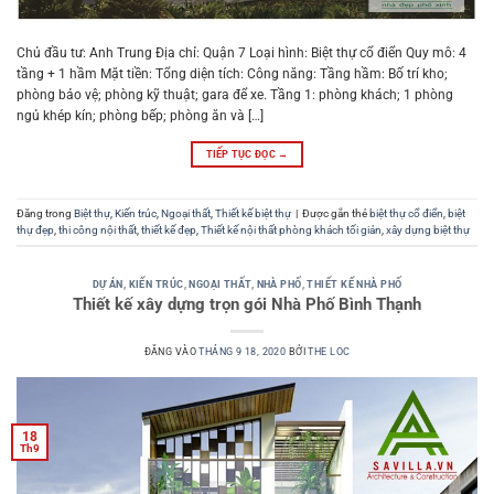
Chủ đầu tư: Anh Trung Địa chỉ: Quận 7 Loại hình: Biệt thự cổ điển Quy mô: 4
tầng + 1 hầm Mặt tiền: Tổng diện tích: Công năng: Tầng hầm: Bố trí kho;
phòng bảo vệ; phòng kỹ thuật; gara để xe. Tầng 1: phòng khách; 1 phòng
ngủ khép kín; phòng bếp; phòng ăn và […]
TIẾP TỤC ĐỌC
→
Đăng trong
Biệt thự
,
Kiến trúc
,
Ngoại thất
,
Thiết kế biệt thự
|
Được gắn thẻ
biệt thự cổ điển
,
biệt
thự đẹp
,
thi công nội thất
,
thiết kế đẹp
,
Thiết kế nội thất phòng khách tối giản
,
xây dựng biệt thự
DỰ ÁN
,
KIẾN TRÚC
,
NGOẠI THẤT
,
NHÀ PHỐ
,
THIẾT KẾ NHÀ PHỐ
Thiết kế xây dựng trọn gói Nhà Phố Bình Thạnh
ĐĂNG VÀO
THÁNG 9 18, 2020
BỞI
THE LOC
18
Th9