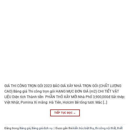
GIÁ THI CÔNG TRỌN GÓI 2023 BÁO GIÁ XÂY NHÀ TRỌN GÓI (CHẤT LƯỢNG
CAO) Bảng giá Thi công trọn gói HẠNG MỤC ĐƠN GIÁ (m2) CHI TIẾT VẬT
LIỆU Diện tích Thành tiền PHẦN THÔ XÂY MỚI Nhà Phố 3,900,000đ Sắt thép:
Việt Nhật, Pomina Xi măng: Hà Tiên, Holcim Bê tông tươi: Mác […]
TIẾP TỤC ĐỌC
→
Đăng trong
Bảng giá
,
Bảng giá dịch vụ
|
Được gắn thẻ
kiến trúc biệt thự
,
thi công nội thất
,
thiết