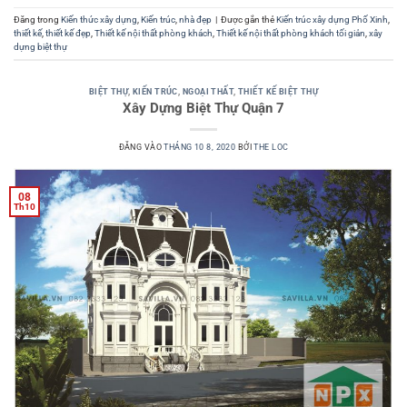
Đăng trong
Kiến thức xây dựng
,
Kiến trúc
,
nhà đẹp
|
Được gắn thẻ
Kiến trúc xây dựng Phố Xinh
,
thiết kế
,
thiết kế đẹp
,
Thiết kế nội thất phòng khách
,
Thiết kế nội thất phòng khách tối giản
,
xây
dựng biệt thự
BIỆT THỰ
,
KIẾN TRÚC
,
NGOẠI THẤT
,
THIẾT KẾ BIỆT THỰ
Xây Dựng Biệt Thự Quận 7
ĐĂNG VÀO
THÁNG 10 8, 2020
BỞI
THE LOC
08
Th10