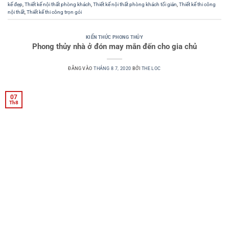
kế đẹp
,
Thiết kế nội thất phòng khách
,
Thiết kế nội thất phòng khách tối giản
,
Thiết kế thi công
nội thất
,
Thiết kế thi công trọn gói
KIẾN THỨC PHONG THỦY
Phong thủy nhà ở đón may mắn đến cho gia chủ
ĐĂNG VÀO
THÁNG 8 7, 2020
BỞI
THE LOC
07
Th8