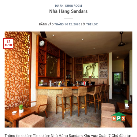
DỰ ÁN
,
SHOWROOM
Nhà Hàng Sandars
ĐĂNG VÀO
THÁNG 10 12, 2020
BỞI
THE LOC
12
Th10
Thông tin dự án: Tên dự án: Nhà Hàng Sandars Khu vực: Quận 7 Chủ đầu tư: