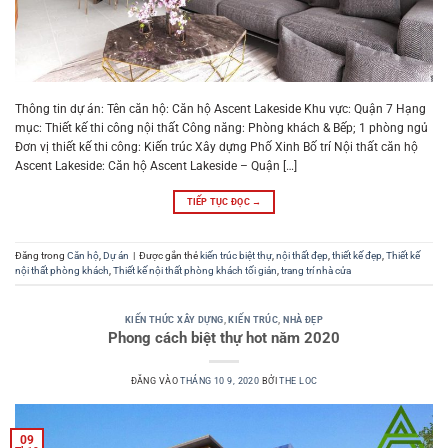
Thông tin dự án: Tên căn hộ: Căn hộ Ascent Lakeside Khu vực: Quận 7 Hạng
mục: Thiết kế thi công nội thất Công năng: Phòng khách & Bếp; 1 phòng ngủ
Đơn vị thiết kế thi công: Kiến trúc Xây dựng Phố Xinh Bố trí Nội thất căn hộ
Ascent Lakeside: Căn hộ Ascent Lakeside – Quận […]
TIẾP TỤC ĐỌC
→
Đăng trong
Căn hộ
,
Dự án
|
Được gắn thẻ
kiến trúc biệt thự
,
nội thất đẹp
,
thiết kế đẹp
,
Thiết kế
nội thất phòng khách
,
Thiết kế nội thất phòng khách tối giản
,
trang trí nhà cửa
KIẾN THỨC XÂY DỰNG
,
KIẾN TRÚC
,
NHÀ ĐẸP
Phong cách biệt thự hot năm 2020
ĐĂNG VÀO
THÁNG 10 9, 2020
BỞI
THE LOC
09