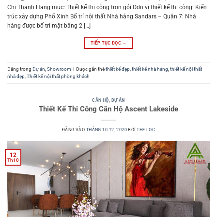
Chị Thanh Hạng mục: Thiết kế thi công trọn gói Đơn vị thiết kế thi công: Kiến
trúc xây dựng Phố Xinh Bố trí nội thất Nhà hàng Sandars – Quận 7: Nhà
hàng được bố trí mặt bằng 2 […]
TIẾP TỤC ĐỌC
→
Đăng trong
Dự án
,
Showroom
|
Được gắn thẻ
thiết kế đẹp
,
thiết kế nhà hàng
,
thiết kế nội thất
nhà đẹp
,
Thiết kế nội thất phòng khách
CĂN HỘ
,
DỰ ÁN
Thiết Kế Thi Công Căn Hộ Ascent Lakeside
ĐĂNG VÀO
THÁNG 10 12, 2020
BỞI
THE LOC
12
Th10