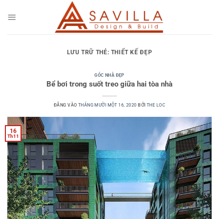
Bỏ
qua
nội
dung
LƯU TRỮ THẺ:
THIẾT KẾ ĐẸP
GÓC NHÀ ĐẸP
Bể bơi trong suốt treo giữa hai tòa nhà
ĐĂNG VÀO
THÁNG MƯỜI MỘT 16, 2020
BỞI
THE LOC
16
Th11