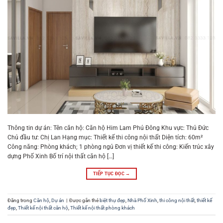
Thông tin dự án: Tên căn hộ: Căn hộ Him Lam Phú Đông Khu vực: Thủ Đức
Chủ đầu tư: Chị Lan Hạng mục: Thiết kế thi công nội thất Diện tích: 60m²
Công năng: Phòng khách; 1 phòng ngủ Đơn vị thiết kế thi công: Kiến trúc xây
dựng Phố Xinh Bố trí nội thất căn hộ […]
TIẾP TỤC ĐỌC
→
Đăng trong
Căn hộ
,
Dự án
|
Được gắn thẻ
biệt thự đẹp
,
Nhà Phố Xinh
,
thi công nội thất
,
thiết kế
đẹp
,
Thiết kế nội thất căn hộ
,
Thiết kế nội thất phòng khách