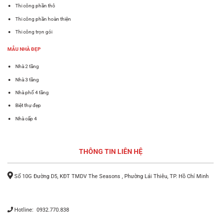
Thi công phần thô
Thi công phần hoàn thiện
Thi công trọn gói
MẪU NHÀ ĐẸP
Nhà 2 tầng
Nhà 3 tầng
Nhà phố 4 tầng
Biệt thự đẹp
Nhà cấp 4
THÔNG TIN LIÊN HỆ
Số 10G Đường D5, KĐT TMDV The Seasons , Phường Lái Thiêu, TP. Hồ Chí Minh
Hotline: 0932.770.838