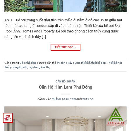
ANH – Bể bơi trong suốt đầu tiên trên thế giới nằm ở độ cao 35 m giữa hai
tòa nhà cao tầng ở London sắp đi vào hoàn thiện. Thiết kế của bể bơi Sky
Pool. Ảnh: Homes And Property. Bể bơi theo phong cách thủy cung được
nâng lên vị trí cách đây […]
TIẾP TỤC ĐỌC
→
Đăng trong
Góc nhà đẹp
|
Được gắn thẻ
thi công xây dựng
,
thiết kế
,
thiết kế đẹp
,
Thiết kế nội
thất phòng khách
,
xây dựng biệt thự
CĂN HỘ
,
DỰ ÁN
Căn Hộ Him Lam Phú Đông
ĐĂNG VÀO
THÁNG 10 28, 2020
BỞI
THE LOC
28
Th10