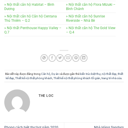
» Nội thất căn hộ Habitat – Bình
» Nội thất căn hộ Flora Mizuki –
Dương
Bình Chánh
» Nội thất căn hộ Căn hộ Centana
» Nội thất căn hộ Sunrise
Thủ Thiêm – Q.2
Riverside – Nhà Bè
» Nội thất Penthouse Happy Valley –
» Nội thất căn hộ The Gold View
Q.7
– Q.4
Bài viết này được đăng trong
Căn hộ
,
Dự án
và được gắn thẻ
kiến trúc biệt thự
,
nội thất đẹp
,
thiết
kế đẹp
,
Thiết kế nội thất phòng khách
,
Thiết kế nội thất phòng khách tối giản
,
trang trí nhà cửa
.
THE LOC
Phong cách biệt thự hot năm 2020
Nhà Hàng Sandars