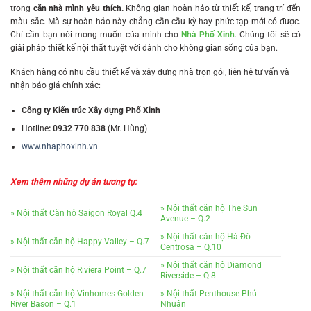
trong
căn nhà mình yêu thích.
Không gian hoàn hảo từ thiết kế, trang trí đến
màu sắc. Mà sự hoàn hảo này chẳng cần cầu kỳ hay phức tạp mới có được.
Chỉ cần bạn nói mong muốn của mình cho
Nhà Phố Xinh
. Chúng tôi sẽ có
giải pháp thiết kế nội thất tuyệt vời dành cho không gian sống của bạn.
Khách hàng có nhu cầu thiết kế và xây dựng nhà trọn gói, liên hệ tư vấn và
nhận báo giá chính xác:
Công ty Kiến trúc Xây dựng Phố Xinh
Hotline
:
0932 770 838
(Mr. Hùng)
www.nhaphoxinh.vn
Xem thêm những dự án tương tự:
» Nội thất căn hộ The Sun
» Nội thất Căn hộ Saigon Royal Q.4
Avenue – Q.2
» Nội thất căn hộ Hà Đô
» Nội thất căn hộ Happy Valley – Q.7
Centrosa – Q.10
» Nội thất căn hộ Diamond
» Nội thất căn hộ Riviera Point – Q.7
Riverside – Q.8
» Nội thất căn hộ Vinhomes Golden
» Nội thất Penthouse Phú
River Bason – Q.1
Nhuận