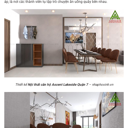
áp, là nơi các thành viên tụ tập trò chuyện ăn uống quây bên nhau.
Thiết kế
Nội thất căn hộ Ascent Lakeside Quận 7
– nhaphoxinh.vn