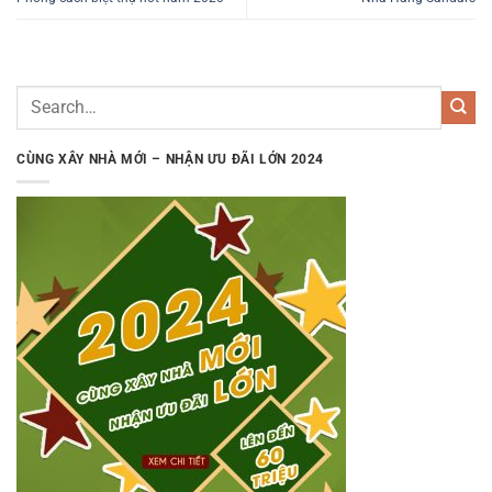
CÙNG XÂY NHÀ MỚI – NHẬN ƯU ĐÃI LỚN 2024