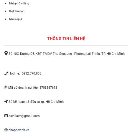
Nhà phố 4 tầng
Biệt thự đẹp
Nhà cấp 4
THÔNG TIN LIÊN HỆ
Số 10G Đường D5, KĐT TMDV The Seasons , Phường Lái Thiêu, TP. Hồ Chí Minh
Hotline: 0932.770.838
Mã số doanh nghiệp: 3703387613
Sở kế hoạch & đầu tư tp. Hồ Chí Minh
savillavn@gmail.com
nhaphoxinh.vn