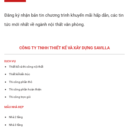
Đăng ký nhận bản tin chương trình khuyến mãi hấp dẫn, các tin
tức mới nhất về ngành nội thất văn phòng.
CÔNG TY TNHH THIẾT KẾ VÀ XÂY DỰNG
SAVILLA
DỊCH VỤ
Thiết kế và thi công nội thất
Thiết kế kiến trúc
Thi công phần thô
Thi công phần hoàn thiện
Thi công trọn gói
MẪU NHÀ ĐẸP
Nhà 2 tầng
Nhà 3 tầng