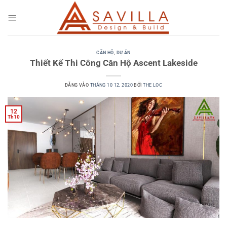
Bỏ
qua
nội
dung
CĂN HỘ
,
DỰ ÁN
Thiết Kế Thi Công Căn Hộ Ascent Lakeside
ĐĂNG VÀO
THÁNG 10 12, 2020
BỞI
THE LOC
12
Th10