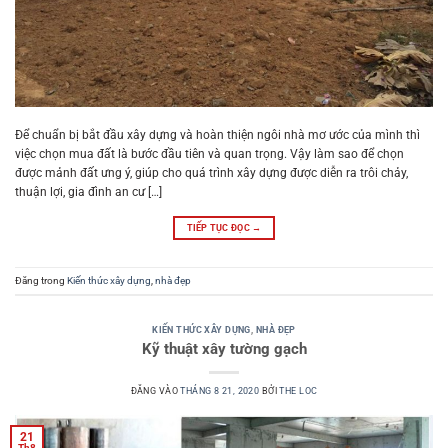
Để chuẩn bị bắt đầu xây dựng và hoàn thiện ngôi nhà mơ ước của mình thì
việc chọn mua đất là bước đầu tiên và quan trọng. Vậy làm sao để chọn
được mảnh đất ưng ý, giúp cho quá trình xây dựng được diễn ra trôi chảy,
thuận lợi, gia đình an cư […]
TIẾP TỤC ĐỌC
→
Đăng trong
Kiến thức xây dựng
,
nhà đẹp
KIẾN THỨC XÂY DỰNG
,
NHÀ ĐẸP
Kỹ thuật xây tường gạch
ĐĂNG VÀO
THÁNG 8 21, 2020
BỞI
THE LOC
21
Th8