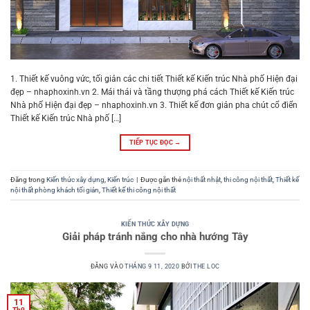
1. Thiết kế vuông vức, tối giản các chi tiết Thiết kế Kiến trúc Nhà phố Hiện đại
đẹp – nhaphoxinh.vn 2. Mái thái và tầng thượng phá cách Thiết kế Kiến trúc
Nhà phố Hiện đại đẹp – nhaphoxinh.vn 3. Thiết kế đơn giản pha chút cổ điển
Thiết kế Kiến trúc Nhà phố […]
TIẾP TỤC ĐỌC
→
Đăng trong
Kiến thức xây dựng
,
Kiến trúc
|
Được gắn thẻ
nội thất nhật
,
thi công nội thất
,
Thiết kế
nội thất phòng khách tối giản
,
Thiết kế thi công nội thất
KIẾN THỨC XÂY DỰNG
Giải pháp tránh nắng cho nhà hướng Tây
ĐĂNG VÀO
THÁNG 9 11, 2020
BỞI
THE LOC
11
Th9