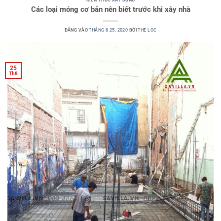
KIẾN THỨC XÂY DỰNG
Các loại móng cơ bản nên biết trước khi xây nhà
ĐĂNG VÀO
THÁNG 8 25, 2020
BỞI
THE LOC
25
Th8