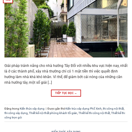
Giải pháp tránh nắng cho nhà hướng Tây Đối với nhiều khu vực hiện nay, nhất
là ở các thành phố, xây nhà thường chỉ có 1 mặt tiền thì việc quyết định
hướng làm nhà khá khó khăn. Vì thế, để giảm bớt cái nóng của những căn
nhà hướng tây, một số giải […]
TIẾP TỤC ĐỌC
→
Đăng trong
Kiến thức xây dựng
|
Được gắn thẻ
Kiến trúc xây dựng Phố Xinh
,
thi công nội thất
,
thi công xây dựng
,
Thiết kế nội thất phòng khách tối giản
,
Thiết kế thi công nội thất
,
Thiết kế thi
công trọn gói