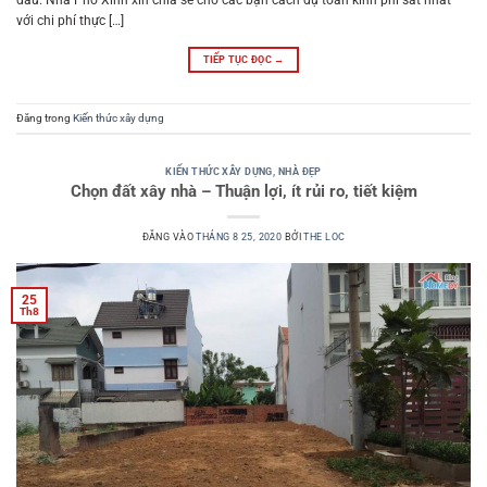
đầu. Nhà Phố Xinh xin chia sẻ cho các bạn cách dự toán kinh phí sát nhất
với chi phí thực […]
TIẾP TỤC ĐỌC
→
Đăng trong
Kiến thức xây dựng
KIẾN THỨC XÂY DỰNG
,
NHÀ ĐẸP
Chọn đất xây nhà – Thuận lợi, ít rủi ro, tiết kiệm
ĐĂNG VÀO
THÁNG 8 25, 2020
BỞI
THE LOC
25
Th8