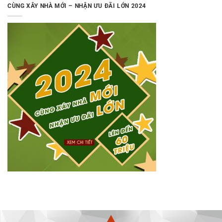
CÙNG XÂY NHÀ MỚI – NHẬN ƯU ĐÃI LỚN 2024