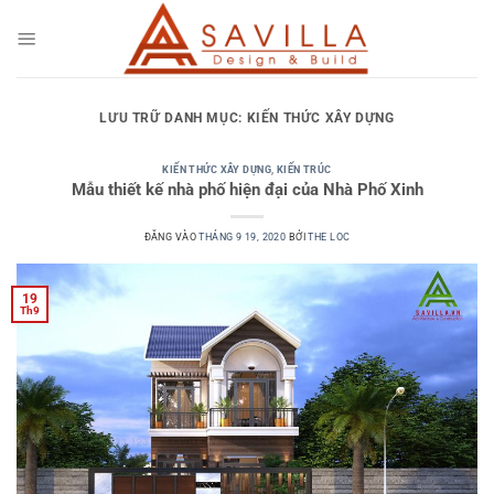
Bỏ
qua
nội
dung
LƯU TRỮ DANH MỤC:
KIẾN THỨC XÂY DỰNG
KIẾN THỨC XÂY DỰNG
,
KIẾN TRÚC
Mẫu thiết kế nhà phố hiện đại của Nhà Phố Xinh
ĐĂNG VÀO
THÁNG 9 19, 2020
BỞI
THE LOC
19
Th9