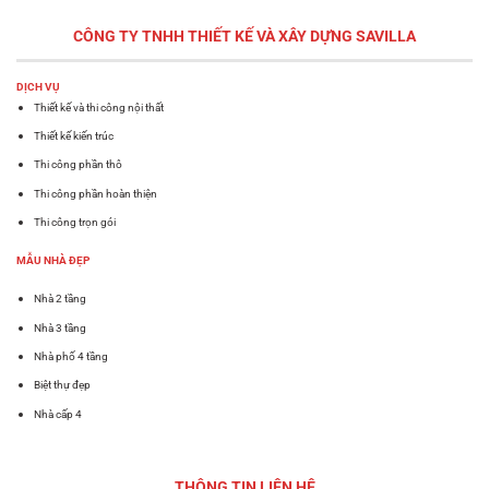
CÔNG TY TNHH THIẾT KẾ VÀ XÂY DỰNG
SAVILLA
DỊCH VỤ
Thiết kế và thi công nội thất
Thiết kế kiến trúc
Thi công phần thô
Thi công phần hoàn thiện
Thi công trọn gói
MẪU NHÀ ĐẸP
Nhà 2 tầng
Nhà 3 tầng
Nhà phố 4 tầng
Biệt thự đẹp
Nhà cấp 4
THÔNG TIN LIÊN HỆ