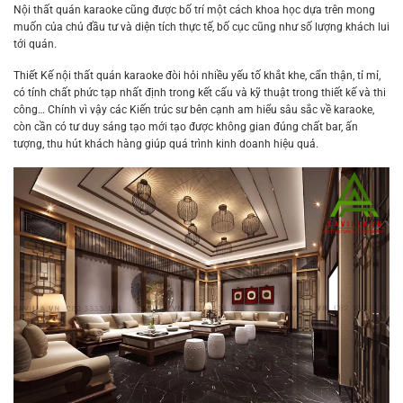
Nội thất quán karaoke cũng được bố trí một cách khoa học dựa trên mong
muốn của chủ đầu tư và diện tích thực tế, bố cục cũng như số lượng khách lui
tới quán.
Thiết Kế nội thất quán karaoke đòi hỏi nhiều yếu tố khắt khe, cẩn thận, tỉ mỉ,
có tính chất phức tạp nhất định trong kết cấu và kỹ thuật trong thiết kế và thi
công… Chính vì vậy các Kiến trúc sư bên cạnh am hiểu sâu sắc về karaoke,
còn cần có tư duy sáng tạo mới tạo được không gian đúng chất bar, ấn
tượng, thu hút khách hàng giúp quá trình kinh doanh hiệu quả.