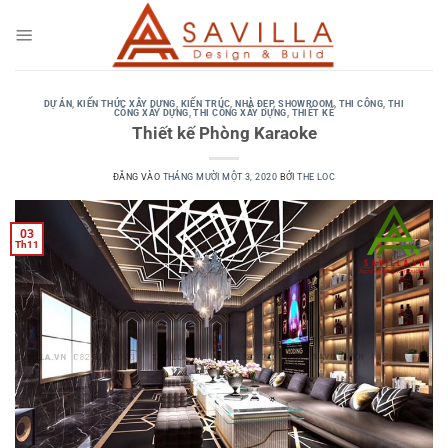
Bỏ
qua
nội
dung
DỰ ÁN
,
KIẾN THỨC XÂY DỰNG
,
KIẾN TRÚC
,
NHÀ ĐẸP
,
SHOWROOM
,
THI CÔNG
,
THI
CÔNG XÂY DỰNG
,
THI CÔNG XÂY DỰNG
,
THIẾT KẾ
Thiết kế Phòng Karaoke
ĐĂNG VÀO
THÁNG MƯỜI MỘT 3, 2020
BỞI
THE LOC
03
Th11