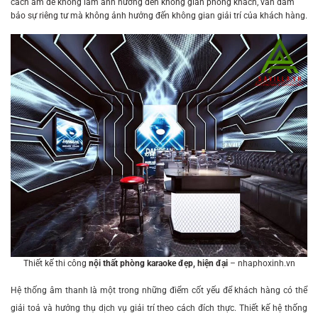
cách âm để không làm ảnh hưởng đến không gian phòng khách, vẫn đảm
bảo sự riêng tư mà không ảnh hưởng đến không gian giải trí của khách hàng.
Thiết kế thi công
nội thất phòng karaoke đẹp, hiện đại
– nhaphoxinh.vn
Hệ thống âm thanh là một trong những điểm cốt yếu để khách hàng có thể
giải toả và hưởng thụ dịch vụ giải trí theo cách đích thực. Thiết kế hệ thống