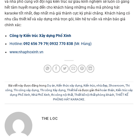
và nhà phố cùng với đội ngũ kiến trúc sư giàu kinh nghiệm sẽ luôn có gắng
hết tâm huyết mang đến cho khách hàng nhữmg mẫu mã phòng hát
karaoke tốt nhất, đẹp nhất mà giá thành cực kỳ phải chăng.
Khách hàng có
nhu cầu thiết kế và xây dựng nhà trọn gói, liên hệ tư vấn và nhận báo giá
chính xác:
Công ty Kiến trúc Xây dựng Phố Xinh
Hotline
: 092 656 79 79| 0932 770 838
(Mr. Hùng)
www.nhaphoxinh.vn
Bài viết này được đăng trong
Dự án
,
Kiến thức xây dựng
,
Kiến trúc
,
nhà đẹp
,
Showroom
,
Thi
công
,
Thi công xây dựng
,
Thi công Xây dựng
,
Thiết kế
và được gắn thẻ
hoàn thiện
,
Kiến trúc xây
dựng Phố Xinh
,
Nhà Phố Xinh
,
thi công nội thất
,
Thiết kế nội thất phòng khách
,
THIẾT KẾ
PHÒNG HÁT KARAOKE
.
THE LOC