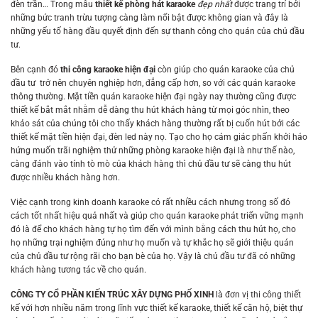
đèn trần… Trong mẫu
thiết kế phòng hát karaoke
đẹp nhất
được trang trí bởi
những bức tranh trừu tượng càng làm nổi bật được không gian và đây là
những yếu tố hàng đầu quyết định đến sự thanh công cho quán của chủ đầu
tư.
Bên cạnh đó
thi công karaoke hiện đại
còn giúp cho quán karaoke của chủ
đầu tư trở nên chuyên nghiệp hơn, đẳng cấp hơn, so với các quán karaoke
thông thường. Mặt tiền quán karaoke hiện đại ngày nay thường cũng được
thiết kế bắt mắt nhằm dễ dàng thu hút khách hàng từ mọi góc nhìn, theo
khảo sát của chúng tôi cho thấy khách hàng thường rất bị cuốn hút bởi các
thiết kế mặt tiền hiện đại, đèn led này nọ. Tạo cho họ cảm giác phấn khởi háo
hứng muốn trãi nghiệm thử những phòng karaoke hiện đại là như thế nào,
càng đánh vào tính tò mò của khách hàng thì chủ đầu tư sẽ càng thu hút
được nhiều khách hàng hơn.
Việc cạnh trong kinh doanh karaoke có rất nhiều cách nhưng trong số đó
cách tốt nhất hiệu quả nhất và giúp cho quán karaoke phát triển vững mạnh
đó là để cho khách hàng tự họ tìm đến với mình bằng cách thu hút họ, cho
họ những trại nghiệm đúng như họ muốn và tự khắc họ sẽ giới thiệu quán
của chủ đầu tư rộng rãi cho bạn bè của họ. Vậy là chủ đầu tư đã có những
khách hàng tương tác về cho quán.
CÔNG TY CỔ PHẦN KIẾN TRÚC XÂY DỰNG PHỐ XINH
là đơn vị thi công thiết
kế với hơn nhiều năm trong lĩnh vực thiết kế karaoke, thiết kế căn hộ, biệt thự