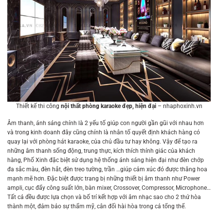
Thiết kế thi công
nội thất phòng karaoke đẹp, hiện đại
– nhaphoxinh.vn
Âm thanh, ánh sáng chính là 2 yếu tố giúp con người gần gũi với nhau hơn
và trong kinh doanh đây cũng chính là nhân tố quyết định khách hàng có
quay lại với phòng hát karaoke, của chủ đầu tư hay không. Vậy để tạo ra
những âm thanh sống động, trung thực, kích thích thính giác của khách
hàng, Phố Xinh đặc biệt sử dụng hệ thống ánh sáng hiện đại như đèn chớp
đa sắc màu, đèn hắt, đèn treo tường, trần …giúp cảm xúc đó được thăng hoa
mạnh mẽ hơn. Đặc biệt được trang bị những thiết bị âm thanh như Power
ampli, cục đẩy công suất lớn, bàn mixer, Crossover, Compressor, Microphone…
Tất cả đều được lựa chọn và bố trí kết hợp với âm nhạc sao cho 2 thứ hòa
thành một, đảm bảo sự thẩm mỹ, cân đối hài hòa trong cả tổng thể.