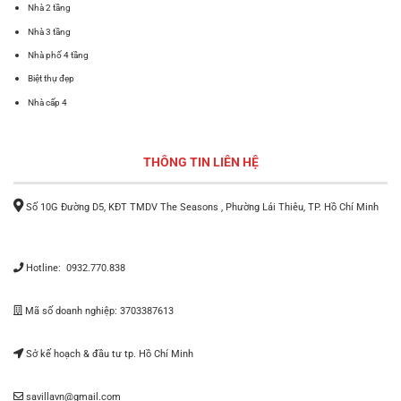
Nhà 2 tầng
Nhà 3 tầng
Nhà phố 4 tầng
Biệt thự đẹp
Nhà cấp 4
THÔNG TIN LIÊN HỆ
Số 10G Đường D5, KĐT TMDV The Seasons , Phường Lái Thiêu, TP. Hồ Chí Minh
Hotline: 0932.770.838
Mã số doanh nghiệp: 3703387613
Sở kế hoạch & đầu tư tp. Hồ Chí Minh
savillavn@gmail.com