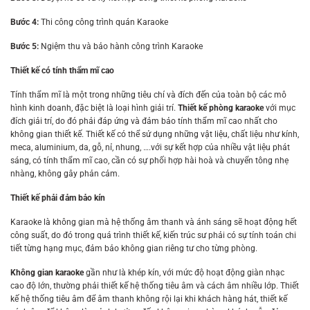
Bước 4:
Thi công công trình quán Karaoke
Bước 5:
Ngiệm thu và bảo hành công trình Karaoke
Thiết kế có tính thẩm mĩ cao
Tính thẩm mĩ là một trong những tiêu chí và đích đến của toàn bộ các mô
hình kinh doanh, đặc biệt là loại hình giải trí.
Thiết kế phòng karaoke
với mục
đích giải trí, do đó phải đáp ứng và đảm bảo tính thẩm mĩ cao nhất cho
không gian thiết kế. Thiết kế có thể sử dụng những vật liệu, chất liệu như kính,
meca, aluminium, da, gỗ, nỉ, nhung, ….với sự kết hợp của nhiều vật liệu phát
sáng, có tính thẩm mĩ cao, cần có sự phối hợp hài hoà và chuyển tông nhẹ
nhàng, không gây phản cảm.
Thiết kế phải đảm bảo kín
Karaoke là không gian mà hệ thống âm thanh và ánh sáng sẽ hoạt động hết
công suất, do đó trong quá trình thiết kế, kiến trúc sư phải có sự tính toán chi
tiết từng hạng mục, đảm bảo không gian riêng tư cho từng phòng.
Không gian karaoke
gần như là khép kín, với mức độ hoạt động giàn nhạc
cao độ lớn, thường phải thiết kế hệ thống tiêu âm và cách âm nhiều lớp. Thiết
kế hệ thống tiêu âm để âm thanh không rội lại khi khách hàng hát, thiết kế