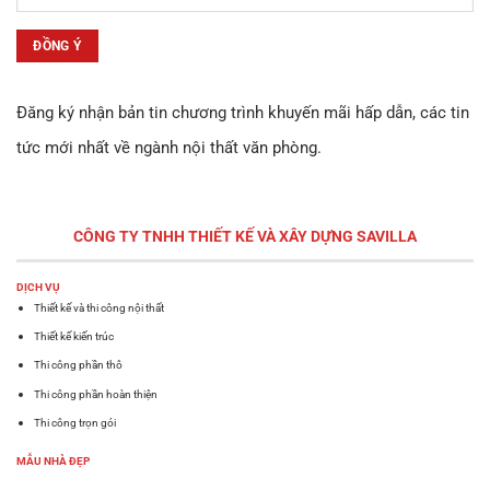
Đăng ký nhận bản tin chương trình khuyến mãi hấp dẫn, các tin
tức mới nhất về ngành nội thất văn phòng.
CÔNG TY TNHH THIẾT KẾ VÀ XÂY DỰNG
SAVILLA
DỊCH VỤ
Thiết kế và thi công nội thất
Thiết kế kiến trúc
Thi công phần thô
Thi công phần hoàn thiện
Thi công trọn gói
MẪU NHÀ ĐẸP