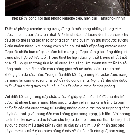
Thiết kế thi công
nội thất phòng karaoke đẹp, hiện đại
– nhaphoxinh.vn
Thiết kế phòng karaoke
sang trọng
đang là một trong những phong cách
được nhiều người lựa chọn nhất. Với chi phí đầu tư tương đối thấp, song chủ
đầu tư có thể sáng tạo theo phong cách riêng của mình thu hút được sự chú
ý của khách hàng. Với phong cách hiện đại thì
thiết kế phòng karaoke
đang
được rất nhiều bạn trẻ quan tâm bởi mang lại được cảm giác năng động trẻ
trung phù hợp với lứa tuổi. Trong
thiết kế hiện đại,
nội thất không nhất thiết
phải cầu kỳ quan trọng là việc sử dụng ánh sáng, âm thanh như thế nào sôi
động nhất tạo điểm nhấn cho không gian với hệ thống đèn LED tạo một
không gian đa sắc màu. Trong mẫu thiết kế này, phòng Karaoke được trang
trí mang lại cảm giác rộng rãi với đầy đủ công năng. Nội thất như ghế được
thiết kế sát tường theo chiều dài giúp tiết kiệm được diện tích phòng.
Với thiết kế sang trọng này chắc chắc sẽ giúp quán của chủ đầu tư thu hút
được rất nhiều khách hàng. Màu sắc chủ đạo sẽ là màu xám trắng từ bàn
ghế đến các vật dụng trang trí. Những không gian được tạo ra từ phong cách
này luôn mới lạ và mang đến cho không gian sang trọng, lịch lãm. Với phong
cách thiết kế này chủ đầu tư cần chú trọng đến hệ thống nội thất, bởi nội thất
sử dụng trong mẫu thiết kế này cần sự cầu kỳ và tỉ mỉ. Điển nhấn đặc biệt
gây được sự chú ý của khách hàng ở đây sẽ là nội thất bàn ghế, ánh sáng,