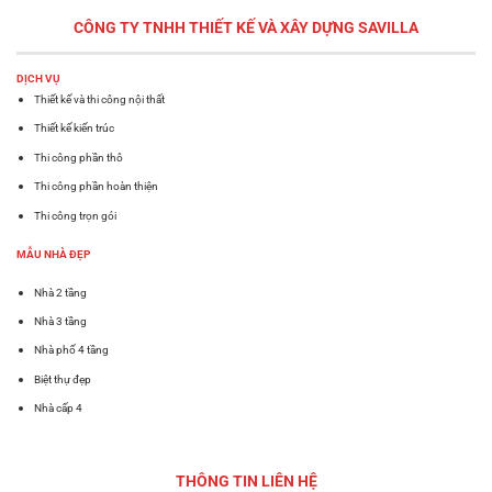
CÔNG TY TNHH THIẾT KẾ VÀ XÂY DỰNG
SAVILLA
DỊCH VỤ
Thiết kế và thi công nội thất
Thiết kế kiến trúc
Thi công phần thô
Thi công phần hoàn thiện
Thi công trọn gói
MẪU NHÀ ĐẸP
Nhà 2 tầng
Nhà 3 tầng
Nhà phố 4 tầng
Biệt thự đẹp
Nhà cấp 4
THÔNG TIN LIÊN HỆ