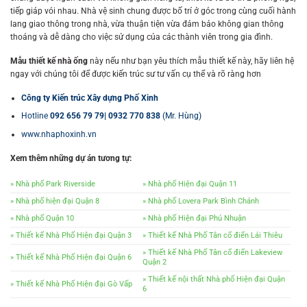
tiếp giáp vói nhau. Nhà vệ sinh chung được bố trí ở góc trong cùng cuối hành
lang giao thông trong nhà, vừa thuận tiện vừa đảm bảo không gian thông
thoáng và dễ dàng cho việc sử dụng của các thành viên trong gia đình.
Mẫu thiết kế nhà ống
này nếu như bạn yêu thích mẫu thiết kế này, hãy liên hệ
ngay với chúng tôi để được kiến trúc sư tư vấn cụ thể và rõ ràng hơn
Công ty Kiến trúc Xây dựng Phố Xinh
Hotline
092 656 79 79
| 0932 770 838
(Mr. Hùng)
www.nhaphoxinh.vn
Xem thêm những dự án tương tự:
» Nhà phố Park Riverside
» Nhà phố Hiện đại Quận 11
» Nhà phố hiện đại Quận 8
» Nhà phố Lovera Park Bình Chánh
» Nhà phố Quận 10
» Nhà phố Hiện đại Phú Nhuận
» Thiết kế Nhà Phố Hiện đại Quận 3
» Thiết kế Nhà Phố Tân cổ điển Lái Thiêu
» Thiết kế Nhà Phố Tân cổ điển Lakeview
» Thiết kế Nhà Phố Hiện đại Quận 6
Quận 2
» Thiết kế nội thất Nhà phố Hiện đại Quận
» Thiết kế Nhà Phố Hiện đại Gò Vấp
6