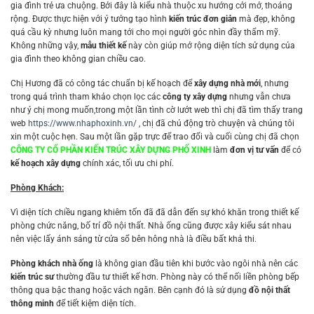
gia đình trẻ ưa chuộng. Bởi đây là kiểu nhà thuộc xu hướng cởi mở, thoáng
rộng. Được thực hiện với ý tưởng tạo hình
kiến trúc đơn giản
mà đẹp, không
quá cầu kỳ nhưng luôn mang tới cho mọi người góc nhìn đầy thẩm mỹ.
Không những vậy,
mẫu thiết kế
này còn giúp mở rộng diện tích sử dụng của
gia đình theo không gian chiều cao.
Chị Hương đã có công tác chuẩn bị kế hoạch để
xây dựng nhà mới
, nhưng
trong quá trình tham khảo chọn lọc các
công ty xây dựng
nhưng vẫn chưa
như ý chị mong muốn,trong một lần tình cờ lướt web thì chị đã tìm thấy trang
web
https://www.nhaphoxinh.vn/
, chị đã chủ động trò chuyện và chúng tôi
xin một cuộc hẹn. Sau một lần gặp trực để trao đổi và cuối cùng chị đã chọn
CÔNG TY CỔ PHẦN KIẾN TRÚC XÂY DỰNG PHỐ XINH
làm
đơn vị tư vấn
để có
kế hoạch xây dựng
chính xác, tối ưu chi phí.
Phòng Khách:
Vì diện tích chiều ngang khiêm tốn đã đã dẫn đến sự khó khăn trong thiết kế
phòng chức năng, bố trí đồ nội thất. Nhà ống cũng được xây kiểu sát nhau
nên việc lấy ánh sáng từ cửa sổ bên hông nhà là điều bất khả thi.
Phòng khách nhà ống
là không gian đầu tiên khi bước vào ngôi nhà nên các
kiến trúc sư
thường đầu tư thiết kế hơn. Phòng này có thể nối liền phòng bếp
thông qua bậc thang hoặc vách ngăn. Bên cạnh đó là sử dụng
đồ nội thất
thông minh
để tiết kiệm diện tích.