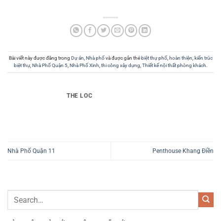
Bài viết này được đăng trong
Dự án
,
Nhà phố
và được gắn thẻ
biệt thự phố
,
hoàn thiện
,
kiến trúc
biệt thự
,
Nhà Phố Quận 5
,
Nhà Phố Xinh
,
thi công xây dựng
,
Thiết kế nội thất phòng khách
.
THE LOC
Nhà Phố Quận 11
Penthouse Khang Điền