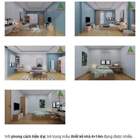
Với
phong cách hiện đại
, trẻ trung mẫu
thiết kế nhà 4×14
m
đang được nhiều