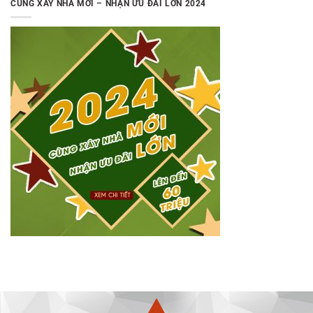
CÙNG XÂY NHÀ MỚI – NHẬN ƯU ĐÃI LỚN 2024