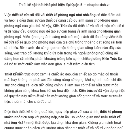
Thiết kế
nội thất Nhà phố hiện đại Quận 5
– nhaphoxinh.vn
Việc
thiết kế cửa sổ
đối với
thiết kế phòng ngủ nhỏ nhà ống
có đặc điểm dài
và hẹp là điều thực sự cần thiết để cung cấp đủ ánh sáng cho
không gian
phòng ngủ
của gia chủ. Vì vậy,
Kiến Trúc Sư
đã thiết kế và bố trí một cửa sổ ở
vị trí ngay đầu giường ngủ để tạo sự cân bằng về ánh sáng cho
không gian
phòng ngủ
. Việc tận dụng ánh sáng mặt trời một cách tối đa bằng việc
thiết
kế cửa sổ
sẽ giúp cho
phòng ngủ
của gia chủ trông thoáng đạt, rộng rãi hơn
rất nhiều. Bên cạnh đó cũng tạo ra một không gian sống luôn tràn đầy sức
sống, việc trao đổi không khí giữa bên trong và ngoài
phòng ngủ
cũng dễ
dàng hơn rất nhiều, phần khoảng trống bên cạnh chiếc giường
Kiến Trúc Sư
đã bố trí một chiếc làm việc đơn giản lại tiết kiệm diện tích
Thiết kế kiến trúc
được xem là chiếc áo đẹp, còn chiếc áo đó mặc có thoải
mái hay không thì phải xét đến công năng sử dụng. Mọi sự tinh toán chi tiết,
suy cho cùng cái đích đến cũng chính là làm sao có thể sở hữu được một
không gian sống khoa học, tối ưu hoá diện tích.
Kiến trúc sư
đã vận dụng triệt
để quy tắc này để thiết kế nên một không gian sống tinh tế và thực sự thuận
tiện, thoải mái cho chủ đầu tư.
Diện tích thiết kế không quá lớn, ngay tiếp giáp với cửa chính,
thiết kế phòng
khách
nhỏ tích hợp với
phòng bếp
,
bàn ăn
. Do không gian nhỏ mẫu
thiết kế
nhà ống 4x14m
nội thất được lựa chọn khá đơn giản. Không gian sinh hoạt
chung được ngăn cách với không gian riêng tư, thiết kế và bố trí 2 phòng ngủ,