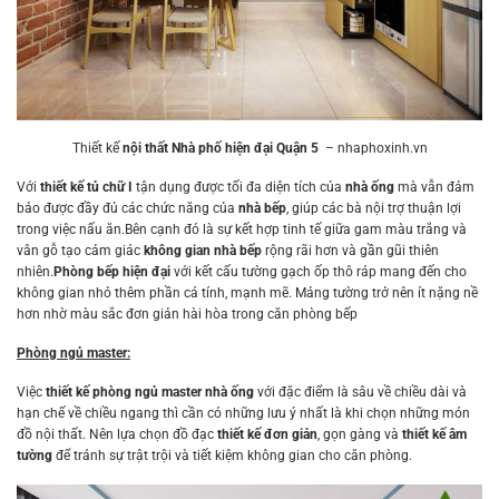
Thiết kế
nội thất Nhà phố hiện đại Quận 5
– nhaphoxinh.vn
Với
thiết kế tủ chữ I
tận dụng được tối đa diện tích của
nhà ống
mà vẫn đảm
bảo được đầy đủ các chức năng của
nhà bếp
, giúp các bà nội trợ thuận lợi
trong việc nấu ăn.Bên cạnh đó là sự kết hợp tinh tế giữa gam màu trắng và
vân gỗ tạo cảm giác
không gian nhà bếp
rộng rãi hơn và gần gũi thiên
nhiên.
Phòng bếp hiện đại
với kết cấu tường gạch ốp thô ráp mang đến cho
không gian nhỏ thêm phần cá tính, mạnh mẽ. Mảng tường trở nên ít nặng nề
hơn nhờ màu sắc đơn giản hài hòa trong căn phòng bếp
Phòng ngủ master:
Việc
thiết kế phòng ngủ master nhà ống
với đặc điểm là sâu về chiều dài và
hạn chế về chiều ngang thì cần có những lưu ý nhất là khi chọn những món
đồ nội thất. Nên lựa chọn đồ đạc
thiết kế đơn giản
, gọn gàng và
thiết kế âm
tường
để tránh sự trật trội và tiết kiệm không gian cho căn phòng.