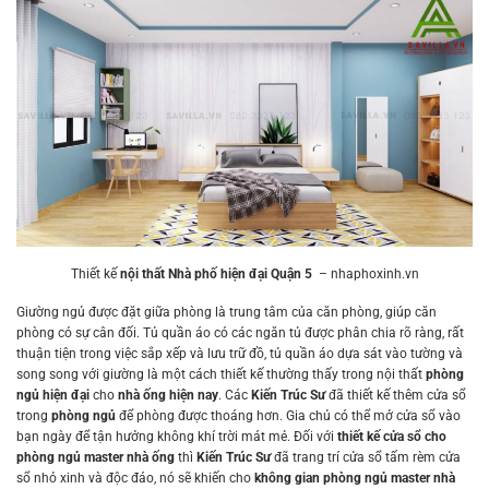
Thiết kế
nội thất Nhà phố hiện đại Quận 5
– nhaphoxinh.vn
Giường ngủ được đặt giữa phòng là trung tâm của căn phòng, giúp căn
phòng có sự cân đối. Tủ quần áo có các ngăn tủ được phân chia rõ ràng, rất
thuận tiện trong việc sắp xếp và lưu trữ đồ, tủ quần áo dựa sát vào tường và
song song với giường là một cách thiết kế thường thấy trong nội thất
phòng
ngủ hiện đại
cho
nhà ống hiện nay
. Các
Kiến Trúc Sư
đã thiết kế thêm cửa sổ
trong
phòng ngủ
để phòng được thoáng hơn. Gia chủ có thể mở cửa sổ vào
bạn ngày để tận hưởng không khí trời mát mẻ. Đối với
thiết kế cửa sổ cho
phòng ngủ master
nhà ống
thì
Kiến Trúc Sư
đã trang trí cửa sổ tấm rèm cửa
sổ nhỏ xinh và độc đáo, nó sẽ khiến cho
không gian phòng ngủ master nhà