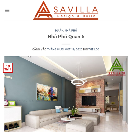
Bỏ
qua
nội
dung
DỰ ÁN
,
NHÀ PHỐ
Nhà Phố Quận 5
ĐĂNG VÀO
THÁNG MƯỜI MỘT 19, 2020
BỞI
THE LOC
19
Th11