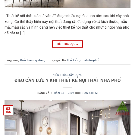
Thiết kế nội thất luôn là vấn đề được nhiều người quan tâm sau khi xây nhà
xong. Có thể thấy hiện nay, nội thất đang rất đa dạng về cả kích thước, mẫu
mã, màu sắc và hình dáng nên việc thiết kế nội thất cho những ngôi nhà phố
đã đặt ra […]
TIẾP TỤC ĐỌC
→
Đăng trong
Kiến thức xây dựng
|
Được gắn thẻ
thiết kế nội thất nhà phố
KIẾN THỨC XÂY DỰNG
ĐIỀU CẦN LƯU Ý KHI THIẾT KẾ NỘI THẤT NHÀ PHỐ
ĐĂNG VÀO
THÁNG 5 3, 2021
BỞI
PHAN KHIEM
03
Th5