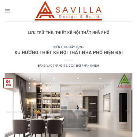
Bỏ
qua
nội
dung
LƯU TRỮ THẺ:
THIẾT KẾ NỘI THẤT NHÀ PHỐ
KIẾN THỨC XÂY DỰNG
XU HƯỚNG THIẾT KẾ NỘI THẤT NHÀ PHỐ HIỆN ĐẠI
ĐĂNG VÀO
THÁNG 5 6, 2021
BỞI
PHAN KHIEM
06
Th5