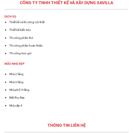
CÔNG TY TNHH THIẾT KẾ VÀ XÂY DỰNG
SAVILLA
DỊCH VỤ
Thiết kế và thi công nội thất
Thiết kế kiến trúc
Thi công phần thô
Thi công phần hoàn thiện
Thi công trọn gói
MẪU NHÀ ĐẸP
Nhà 2 tầng
Nhà 3 tầng
Nhà phố 4 tầng
Biệt thự đẹp
Nhà cấp 4
THÔNG TIN LIÊN HỆ