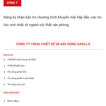
Đăng ký nhận bản tin chương trình khuyến mãi hấp dẫn, các tin
tức mới nhất về ngành nội thất văn phòng.
CÔNG TY TNHH THIẾT KẾ VÀ XÂY DỰNG
SAVILLA
DỊCH VỤ
Thiết kế và thi công nội thất
Thiết kế kiến trúc
Thi công phần thô
Thi công phần hoàn thiện
Thi công trọn gói
MẪU NHÀ ĐẸP
Nhà 2 tầng