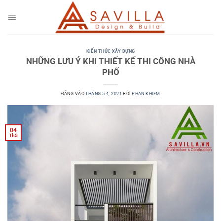
Bỏ
qua
nội
dung
KIẾN THỨC XÂY DỰNG
NHỮNG LƯU Ý KHI THIẾT KẾ THI CÔNG NHÀ
PHỐ
ĐĂNG VÀO
THÁNG 5 4, 2021
BỞI
PHAN KHIEM
04
Th5