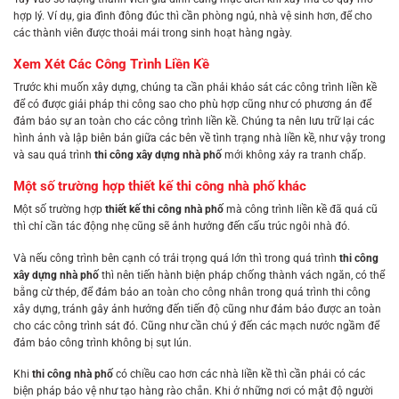
hợp lý. Ví dụ, gia đình đông đúc thì cần phòng ngủ, nhà vệ sinh hơn, để cho
các thành viên được thoải mái trong sinh hoạt hàng ngày.
Xem Xét Các Công Trình Liền Kề
Trước khi muốn xây dựng, chúng ta cần phải khảo sát các công trình liền kề
để có được giải pháp thi công sao cho phù hợp cũng như có phương án để
đảm bảo sự an toàn cho các công trình liền kề. Chúng ta nên lưu trữ lại các
hình ảnh và lập biên bản giữa các bên về tình trạng nhà liền kề, như vậy trong
và sau quá trình
thi công xây dựng nhà phố
mới không xảy ra tranh chấp.
Một số trường hợp thiết kế thi công nhà phố khác
Một số trường hợp
thiết kế thi công nhà phố
mà công trình liền kề đã quá cũ
thì chỉ cần tác động nhẹ cũng sẽ ảnh hưởng đến cấu trúc ngôi nhà đó.
Và nếu công trình bên cạnh có trải trọng quá lớn thì trong quá trình
thi công
xây dựng nhà phố
thì nên tiến hành biện pháp chống thành vách ngăn, có thể
bằng cừ thép, để đảm bảo an toàn cho công nhân trong quá trình thi công
xây dựng, tránh gây ảnh hưởng đến tiến độ cũng như đảm bảo được an toàn
cho các công trình sát đó. Cũng như cần chú ý đến các mạch nước ngầm để
đảm bảo công trình không bị sụt lún.
Khi
thi công nhà phố
có chiều cao hơn các nhà liền kề thì cần phải có các
biện pháp bảo vệ như tạo hàng rào chắn. Khi ở những nơi có mật độ người