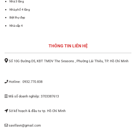
Nhà 3 tầng
Nhà phố 4 tầng
Biệt thự đẹp
Nhà cấp 4
THÔNG TIN LIÊN HỆ
Số 10G Đường D5, KĐT TMDV The Seasons , Phường Lái Thiêu, TP. Hồ Chí Minh
Hotline: 0932.770.838
Mã số doanh nghiệp: 3703387613
Sở kế hoạch & đầu tư tp. Hồ Chí Minh
savillavn@gmail.com