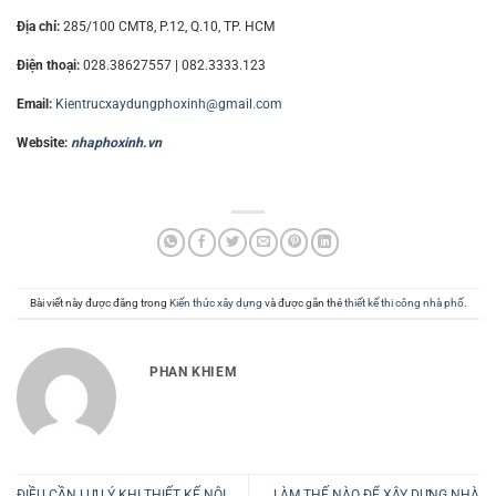
Địa chỉ:
285/100 CMT8, P.12, Q.10, TP. HCM
Điện thoại:
028.38627557 | 082.3333.123
Email:
Kientrucxaydungphoxinh@gmail.com
Website:
nhaphoxinh.vn
Bài viết này được đăng trong
Kiến thức xây dựng
và được gắn thẻ
thiết kế thi công nhà phố
.
PHAN KHIEM
ĐIỀU CẦN LƯU Ý KHI THIẾT KẾ NỘI
LÀM THẾ NÀO ĐỂ XÂY DỰNG NHÀ