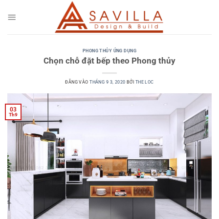
Bỏ
qua
nội
dung
PHONG THỦY ỨNG DỤNG
Chọn chỗ đặt bếp theo Phong thủy
ĐĂNG VÀO
THÁNG 9 3, 2020
BỞI
THE LOC
03
Th9