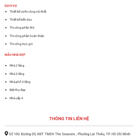
DỊCH VỤ
Thiết kế và thi công nội thất
Thiết kế kiến trúc
Thi công phần thô
Thi công phần hoàn thiện
Thi công trọn gói
MẪU NHÀ ĐẸP
Nhà 2 tầng
Nhà 3 tầng
Nhà phố 4 tầng
Biệt thự đẹp
Nhà cấp 4
THÔNG TIN LIÊN HỆ
Số 10G Đường D5, KĐT TMDV The Seasons , Phường Lái Thiêu, TP. Hồ Chí Minh